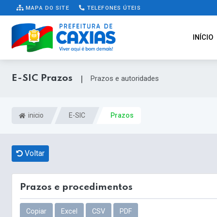
MAPA DO SITE
TELEFONES ÚTEIS
INÍCIO
E-SIC Prazos
|
Prazos e autoridades
inicio
E-SIC
Prazos
Voltar
Prazos e procedimentos
Copiar
Excel
CSV
PDF