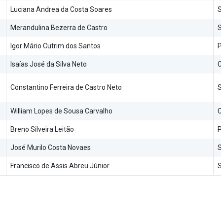
Luciana Andrea da Costa Soares
S
Merandulina Bezerra de Castro
S
Igor Mário Cutrim dos Santos
P
Isaías José da Silva Neto
C
Constantino Ferreira de Castro Neto
S
William Lopes de Sousa Carvalho
Breno Silveira Leitão
P
José Murilo Costa Novaes
S
Francisco de Assis Abreu Júnior
S