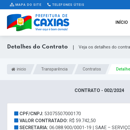
MAPA DO SITE
TELEFONES ÚTEIS
INÍCIO
Detalhes do Contrato
|
Veja os detalhes do contr
inicio
Transparência
Contratos
Detalh
CONTRATO - 002/2024
CPF/CNPJ:
53075507000170
VALOR CONTRATADO:
R$ 59.742,50
SECRETARIA:
06.088.900/0001-19 | SAAE – SERV