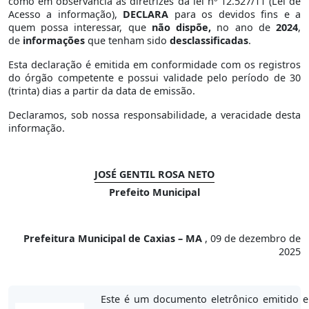
como em observância as diretrizes da lei nº 12.527/11 (Lei de
Acesso a informação),
DECLARA
para os devidos fins e a
quem possa interessar, que
não dispõe,
no ano de
2024
,
de
informações
que tenham sido
desclassificadas
.
Esta declaração é emitida em conformidade com os registros
do órgão competente e possui validade pelo período de 30
(trinta) dias a partir da data de emissão.
Declaramos, sob nossa responsabilidade, a veracidade desta
informação.
JOSÉ GENTIL ROSA NETO
Prefeito Municipal
Prefeitura Municipal de Caxias – MA
, 09 de dezembro de
2025
Este é um documento eletrônico emitido