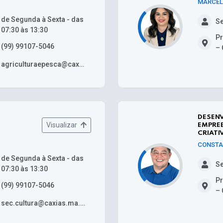
MARCEL
de Segunda à Sexta - das
Se
07:30 às 13:30
Pr
(99) 99107-5046
– 
agriculturaepesca@caxias.ma.gov.br
DESEN
Visualizar
EMPRE
CRIATI
CONSTA
de Segunda à Sexta - das
Se
07:30 às 13:30
Pr
(99) 99107-5046
– 
sec.cultura@caxias.ma.gov.br