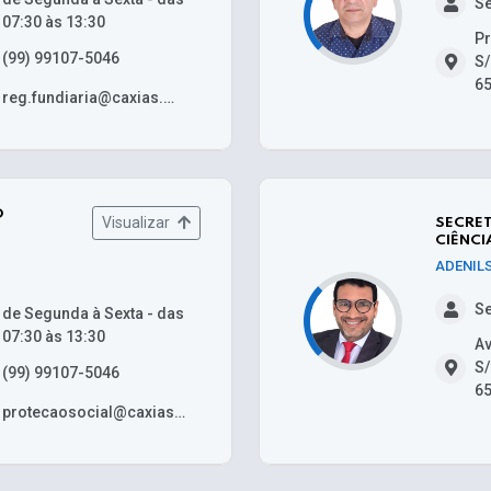
Se
07:30 às 13:30
Pr
(99) 99107-5046
S/
65
reg.fundiaria@caxias.ma.gov.br
O
Visualizar
SECRET
CIÊNCI
ADENIL
Se
de Segunda à Sexta - das
07:30 às 13:30
Av
S/
(99) 99107-5046
65
protecaosocial@caxias.ma.gov.br