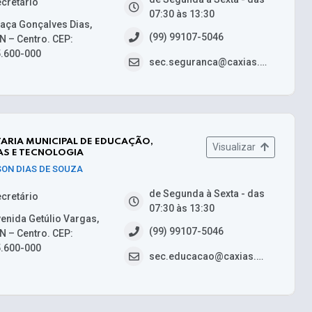
cretário
07:30 às 13:30
aça Gonçalves Dias,
(99) 99107-5046
N – Centro. CEP:
.600-000
sec.seguranca@caxias.ma.gov.br
ARIA MUNICIPAL DE EDUCAÇÃO,
Visualizar
AS E TECNOLOGIA
SON DIAS DE SOUZA
de Segunda à Sexta - das
cretário
07:30 às 13:30
enida Getúlio Vargas,
(99) 99107-5046
N – Centro. CEP:
.600-000
sec.educacao@caxias.ma.gov.br