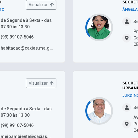
O
SECRET
Visualizar
TO
ÂNGELA
de Segunda à Sexta - das
Se
07:30 às 13:30
Pr
(99) 99107-5046
Ca
CE
habitacao@caxias.ma.gov.br
Visualizar
SECRET
URBAN
JURDIN
Se
de Segunda à Sexta - das
07:30 às 13:30
Av
Pi
(99) 99107-5046
Ce
meioambiente@caxias.ma.gov.br