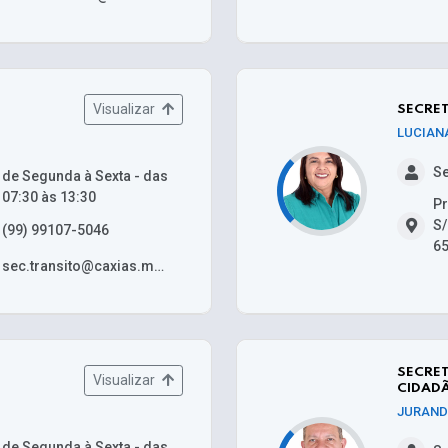
Visualizar
SECRET
LUCIAN
Se
de Segunda à Sexta - das
07:30 às 13:30
Pr
S/
(99) 99107-5046
65
sec.transito@caxias.ma.gov.br
SECRET
Visualizar
CIDADÃ
JURAND
de Segunda à Sexta - das