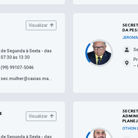
Visualizar
SECRET
DA PES
JERONI
Se
de Segunda à Sexta - das
07:30 às 13:30
Pr
– 
(99) 99107-5046
sec.mulher@caxias.ma.gov.br
SECRET
E
Visualizar
ADMINI
PLANE
OTHON 
de Segunda à Sexta - das