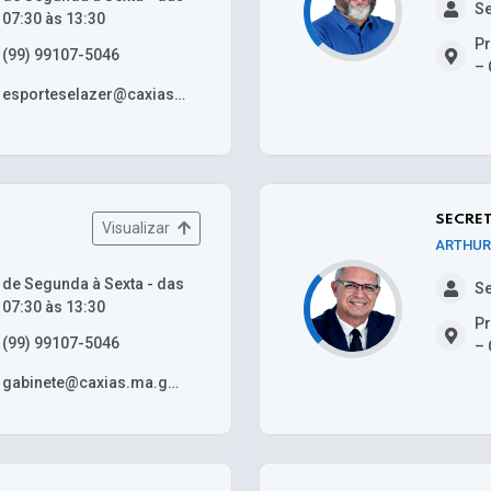
Se
07:30 às 13:30
Pr
(99) 99107-5046
– 
esporteselazer@caxias.ma.gov.br
SECRE
Visualizar
ARTHUR 
de Segunda à Sexta - das
Se
07:30 às 13:30
Pr
(99) 99107-5046
– 
gabinete@caxias.ma.gov.br