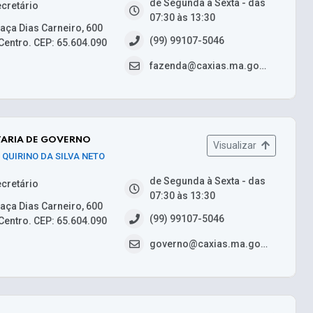
de Segunda à Sexta - das
cretário
07:30 às 13:30
aça Dias Carneiro, 600
(99) 99107-5046
Centro. CEP: 65.604.090
fazenda@caxias.ma.gov.br
TARIA DE GOVERNO
Visualizar
QUIRINO DA SILVA NETO
de Segunda à Sexta - das
cretário
07:30 às 13:30
aça Dias Carneiro, 600
(99) 99107-5046
Centro. CEP: 65.604.090
governo@caxias.ma.gov.br