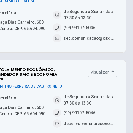
A RAMOS OLIVEIRA
de Segunda à Sexta - das
cretária
07:30 às 13:30
aça Dias Carneiro, 600
(99) 99107-5046
Centro. CEP: 65.604.090
sec.comunicacao@caxias.ma.gov.br
VOLVIMENTO ECONÔMICO,
Visualizar
ENDEDORISMO E ECONOMIA
VA
NTINO FERREIRA DE CASTRO NETO
de Segunda à Sexta - das
cretário
07:30 às 13:30
aça Dias Carneiro, 600
(99) 99107-5046
Centro. CEP: 65.604.090
desenvolvimentoeconomico@caxias.ma.gov.br