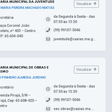
ARIA MUNICIPAL DA JUVENTUDE
Visualizar
 MARIA PEREIRA MACHADO MATIAS
de Segunda à Sexta - das
cretária
07:30 às 13:30
aça Coronel João
(99) 99107-5046
stelo, nº 403 – Centro.
P: 65.604-040
juventude@caxias.ma.gov.br
ARIA MUNICIPAL DE OBRAS E
Visualizar
ISMO
O PINHEIRO ALMEIDA JURDINO
de Segunda à Sexta - das
cretário
07:30 às 13:30
enida Pirajá, S/N –
(99) 99107-5046
rajá, Cep: 65.608-420 –
ntro
sec.obras@caxias.ma.gov.br