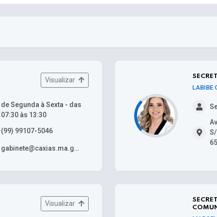
SECRET
Visualizar
LABIBE
de Segunda à Sexta - das
Se
07:30 às 13:30
Av
(99) 99107-5046
S/
65
gabinete@caxias.ma.gov.br
SECRET
Visualizar
COMUN