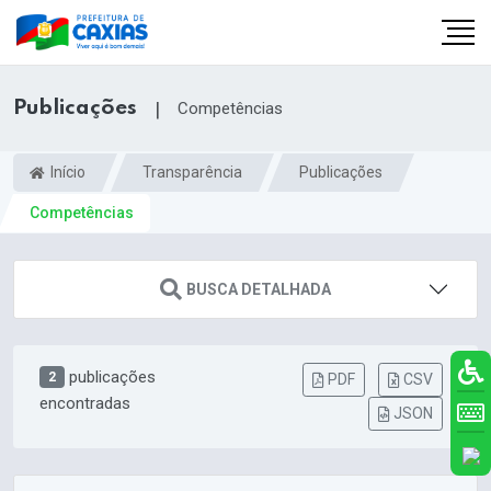
Publicações
|
Competências
Início
Transparência
Publicações
Competências
BUSCA DETALHADA
publicações
2
PDF
CSV
encontradas
JSON