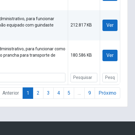
ministrativo, para funcionar
Ver
inhão equipado com guindaste
212.817 KB
dministrativo, para funcionar como
Ver
ipo prancha para transporte de
180.586 KB
Anterior
1
2
3
4
5
…
9
Próximo