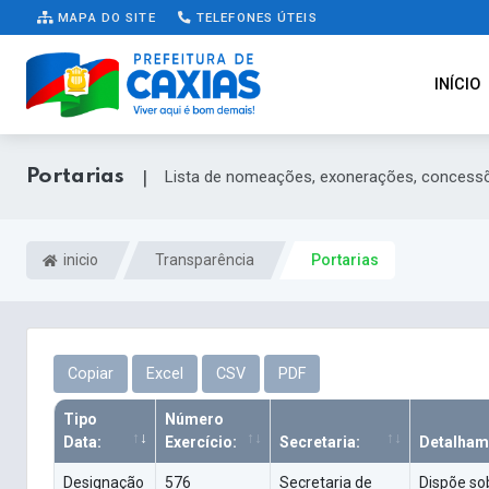
MAPA DO SITE
TELEFONES ÚTEIS
INÍCIO
Portarias
|
Lista de nomeações, exonerações, concessõ
inicio
Transparência
Portarias
Copiar
Excel
CSV
PDF
Tipo
Número
Data:
Exercício:
Secretaria:
Detalham
Designação
576
Secretaria de
Dispõe sob