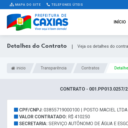
MAPA DO SITE
TELEFONES ÚTEIS
INÍCIO
Detalhes do Contrato
|
Veja os detalhes do contr
inicio
Transparência
Contratos
Detalh
CONTRATO - 001.PP013.0257/2
CPF/CNPJ:
03855719000100 | POSTO MACIEL LTDA
VALOR CONTRATADO:
R$ 410250
SECRETARIA:
SERVIÇO AUTÔNOMO DE ÁGUA E ESG