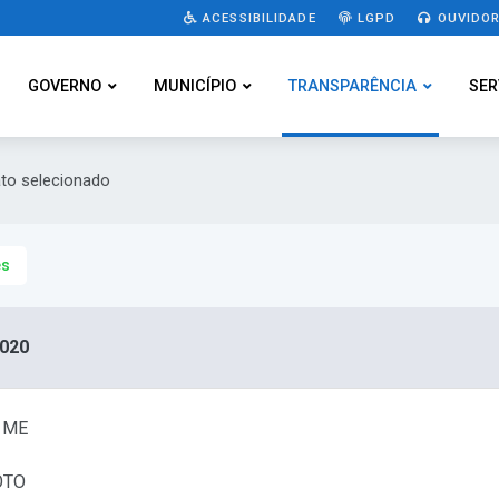
ACESSIBILIDADE
LGPD
OUVIDOR
GOVERNO
MUNICÍPIO
TRANSPARÊNCIA
SER
ato selecionado
es
020
 ME
OTO