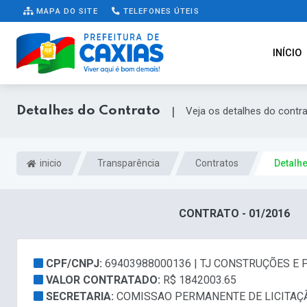
MAPA DO SITE
TELEFONES ÚTEIS
INÍCIO
Detalhes do Contrato
|
Veja os detalhes do contr
inicio
Transparência
Contratos
Detalh
CONTRATO - 01/2016
CPF/CNPJ:
69403988000136 | TJ CONSTRUÇÕES E 
VALOR CONTRATADO:
R$ 1842003.65
SECRETARIA:
COMISSAO PERMANENTE DE LICITAÇ