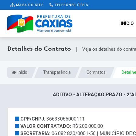
MAPA DO SITE
TELEFONES ÚTEIS
INÍCIO
Detalhes do Contrato
|
Veja os detalhes do contr
inicio
Transparência
Contratos
Detalh
ADITIVO - ALTERAÇÃO PRAZO - 2°A
CPF/CNPJ:
36633065000111
VALOR CONTRATADO:
R$ 200.000,00
SECRETARIA:
06.082.820/0001-56 | MUNICÍPIO DE 