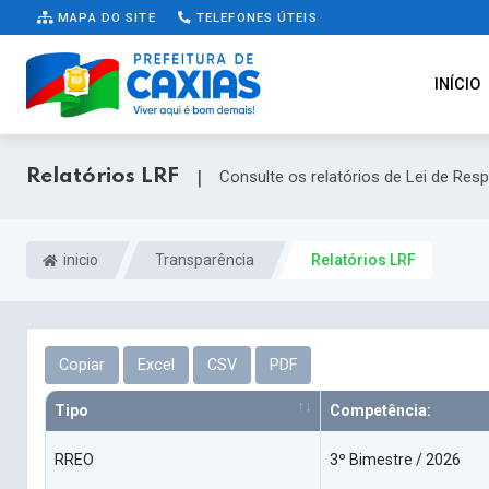
MAPA DO SITE
TELEFONES ÚTEIS
INÍCIO
Relatórios LRF
|
Consulte os relatórios de Lei de Res
inicio
Transparência
Relatórios LRF
Copiar
Excel
CSV
PDF
Tipo
Competência:
RREO
3º Bimestre / 2026