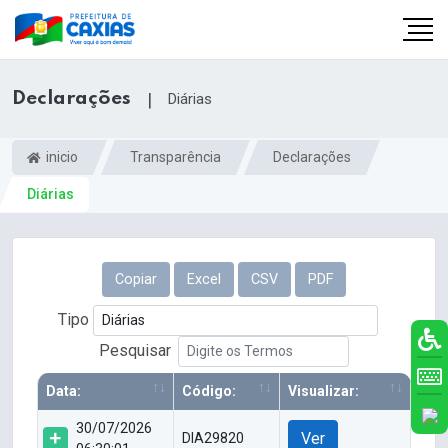
Declarações
|
Diárias
inicio
Transparência
Declarações
Diárias
Copiar
Excel
CSV
PDF
Tipo
Pesquisar
Data:
Código:
Visualizar:
30/07/2026
Ver
DIA29820