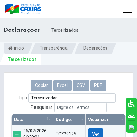
Declarações
|
Terceirizados
inicio
Transparência
Declarações
Terceirizados
Copiar
Excel
CSV
PDF
Tipo
Pesquisar
Data:
Código:
Visualizar:
26/07/2026
Ver
TCZ29125