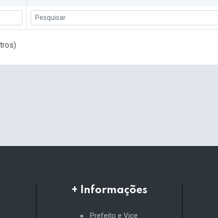
tros)
+ Informações
Prefeito e Vice