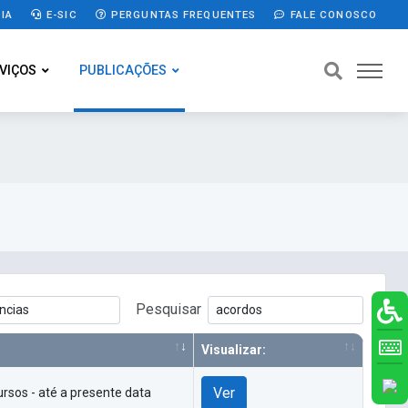
IA
E-SIC
PERGUNTAS FREQUENTES
FALE CONOSCO
VIÇOS
PUBLICAÇÕES
Pesquisar
Visualizar:
Ver
rsos - até a presente data