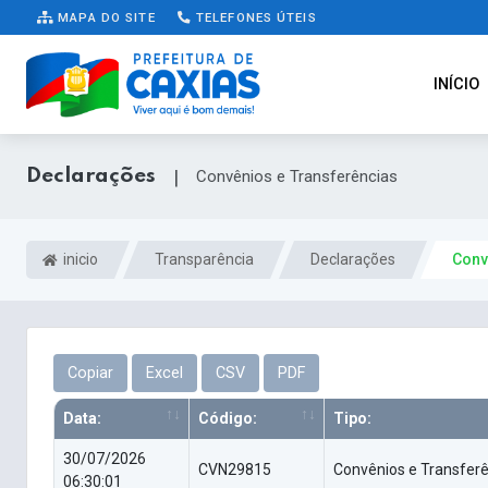
MAPA DO SITE
TELEFONES ÚTEIS
INÍCIO
Declarações
|
Convênios e Transferências
inicio
Transparência
Declarações
Conv
Copiar
Excel
CSV
PDF
Data:
Código:
Tipo:
30/07/2026
CVN29815
Convênios e Transfer
06:30:01