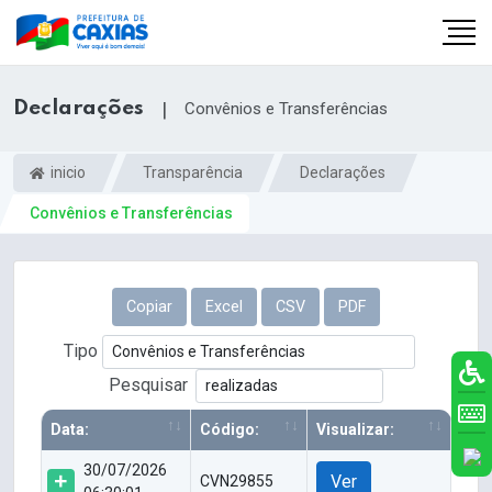
Declarações
|
Convênios e Transferências
inicio
Transparência
Declarações
Convênios e Transferências
Copiar
Excel
CSV
PDF
Tipo
Pesquisar
Data:
Código:
Visualizar:
30/07/2026
Ver
CVN29855