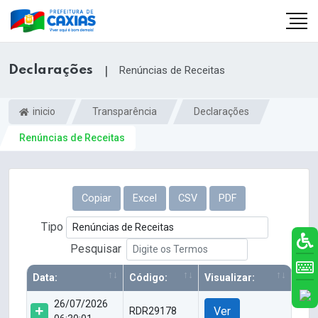
Declarações
|
Renúncias de Receitas
inicio
Transparência
Declarações
Renúncias de Receitas
Copiar
Excel
CSV
PDF
Tipo
Pesquisar
Data:
Código:
Visualizar:
26/07/2026
Ver
RDR29178