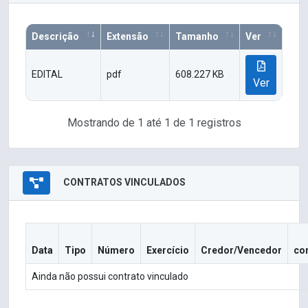
Descrição
Extensão
Tamanho
Ver
EDITAL
pdf
608.227 KB
Ver
Mostrando de 1 até 1 de 1 registros
CONTRATOS VINCULADOS
Data
Tipo
Número
Exercício
Credor/Vencedor
co
Ainda não possui contrato vinculado