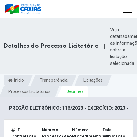
Veja
detalhadame
as informaç
Detalhes do Processo Licitatório
|
sobre a
licitação
selecionada
inicio
Transparência
Licitações
Processos Licitatórios
Detalhes
PREGÃO ELETRÔNICO: 116/2023 - EXERCÍCIO: 2023 -
ID
Número
Número
Data
Contratação
Processo/Ano
Procedimento/Ano
Publicação