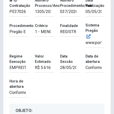
ID
Número
Número
Data
Contratação
Processo/Ano
Procedimento/Ano
Publicação
Sistema
Procedimento
Critério
Finalidade
Pregão
Regime
Valor
Data
Data de
Execução
Estimado
Sessão
abertura
Hora de
abertura
OBJETO: