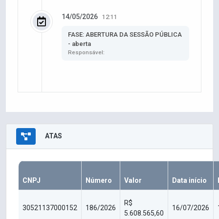
14/05/2026
12:11
FASE: ABERTURA DA SESSÃO PÚBLICA
- aberta
Responsável:
ATAS
CNPJ
Número
Valor
Data início
R$
30521137000152
186/2026
16/07/2026
5.608.565,60