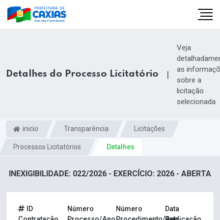
Veja
detalhadame
as informaç
Detalhes do Processo Licitatório
|
sobre a
licitação
selecionada
inicio
Transparência
Licitações
Processos Licitatórios
Detalhes
INEXIGIBILIDADE: 022/2026 - EXERCÍCIO: 2026 - ABERTA
ID
Número
Número
Data
Contratação
Processo/Ano
Procedimento/Ano
Publicação