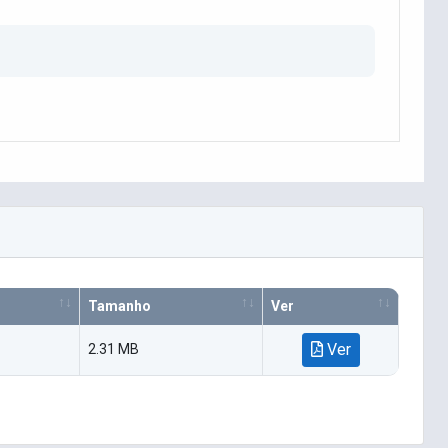
Tamanho
Ver
Ver
2.31 MB