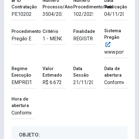
ID
Número
Número
Data
Contratação
Processo/Ano
Procedimento/Ano
Publicação
Sistema
Procedimento
Critério
Finalidade
Pregão
Regime
Valor
Data
Data de
Execução
Estimado
Sessão
abertura
Hora de
abertura
OBJETO: