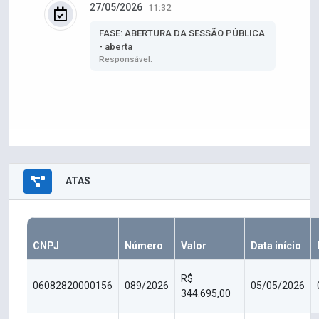
27/05/2026
11:32
FASE: ABERTURA DA SESSÃO PÚBLICA
- aberta
Responsável:
ATAS
CNPJ
Número
Valor
Data início
R$
06082820000156
089/2026
05/05/2026
344.695,00