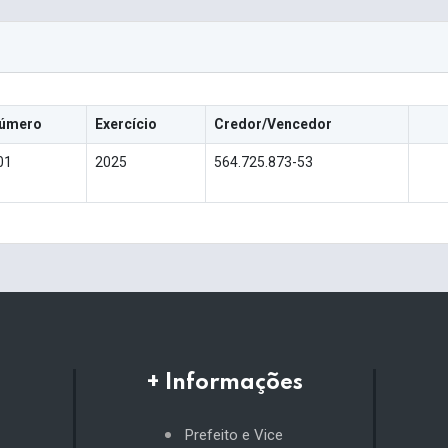
úmero
Exercício
Credor/Vencedor
01
2025
564.725.873-53
+ Informações
Prefeito e Vice