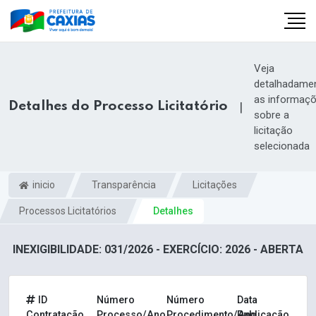
Veja
detalhadame
as informaç
Detalhes do Processo Licitatório
|
sobre a
licitação
selecionada
inicio
Transparência
Licitações
Processos Licitatórios
Detalhes
INEXIGIBILIDADE: 031/2026 - EXERCÍCIO: 2026 - ABERTA
ID
Número
Número
Data
Contratação
Processo/Ano
Procedimento/Ano
Publicação