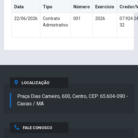
Data
Tipo
Número
Exercício
Credor/
22/06/2026
Contrato
001
2026
07.924.2
Admistrativo
32
LOCALIZAÇÃO
Praça Dias Carneiro, 600, Centro, CEP: 65.604-090 -
Caxias / MA
FALE CONOSCO