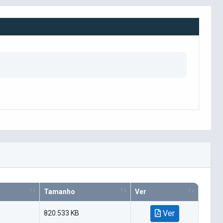
Tamanho
Ver
Ver
820.533 KB