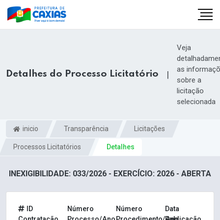
Veja
detalhadame
as informaç
Detalhes do Processo Licitatório
|
sobre a
licitação
selecionada
inicio
Transparência
Licitações
Processos Licitatórios
Detalhes
INEXIGIBILIDADE: 033/2026 - EXERCÍCIO: 2026 - ABERTA
ID
Número
Número
Data
Contratação
Processo/Ano
Procedimento/Ano
Publicação