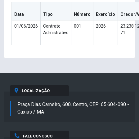
Data
Tipo
Número
Exercício
Credor/
01/06/2026
Contrato
001
2026
23.238.1
Admistrativo
71
LOCALIZAÇÃO
Praça Dias Carneiro, 600, Centro, CEP: 65.604-090 -
Caxias / MA
FALE CONOSCO